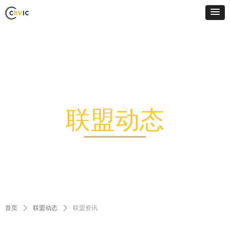
联盟动态
首页
ꄲ
联盟动态
ꄲ
联盟资讯