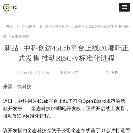
首页
ꄲ
产业新闻
ꄲ
新品 | 中科创达45Lab平台上线D1哪吒正式发售 推动RI
SC-V标准化进程
新品 | 中科创达45Lab平台上线D1哪吒正
式发售 推动RISC-V标准化进程
浏览量：
272
ꄀ
收藏
2021年6月16日
22:30
来源：快科技
近日，中科创达
平台上线了符合
规范的第一
45Lab
Open Board
款开发板
全志科技
哪吒开发板，正式开启线上发售，
——
D1
推动
标准化进程。
RISC-V
该开发板由全志科技全资子公司全志在线基于
芯片打造而
D1