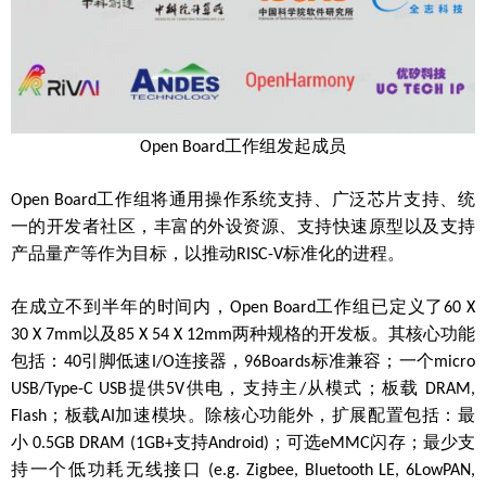
工作组发起成员
Open Board
工作组将通用操作系统支持、广泛芯片支持、统
Open Board
一的开发者社区，丰富的外设资源、支持快速原型以及支持
产品量产等作为目标，以推动
标准化的进程。
RISC-V
在成立不到半年的时间内，
工作组已定义了
Open Board
60 X
以及
两种规格的开发板。其核心功能
30 X 7mm
85 X 54 X 12mm
包括：
引脚低速
连接器，
标准兼容；一个
40
I/O
96Boards
micro
提供
供电，支持主
从模式；板载
USB/Type-C USB
5V
/
DRAM,
；板载
加速模块。除核心功能外，扩展配置包括：最
Flash
AI
小
支持
；可选
闪存；最少支
0.5GB DRAM (1GB+
Android)
eMMC
持一个低功耗无线接口
(e.g. Zigbee, Bluetooth LE, 6LowPAN,