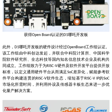
获得
认证的
哪吒开发板
Open Board
D1
此外，
哪吒开发板的硬件设计经过
工作组认证。
D1
OpenBoard
该工作组由中科创达发起，并联合中科院计算所、中国科学
院软件研究所、全志科技等国内知名信息技术企业及机构共
同成立。工作组致力于为
硬件及软件开发平台提供开放
RISC-V
标准，以定义通用硬件平台从而满足
差异化，赋能参考软
SoC
件平台构建连贯的
软件生态，缩短基于
的
RISC-V
RISC-V IP
SoC
市场化所需时间，并利用外设及传感器卡板生态来进一步优
化量产解决方案。