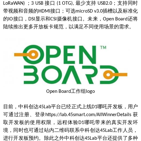
；
接口
最少支持
；支持同时
LoRaWAN)
3 USB
(1 OTG),
USB2.0
带视频和音频的
接口；可选
插槽以及标准化
HDMI
microSD v3.0
的
接口，
显示和
摄像机接口。未来，
还将
IO
DSI
CSI
Open Board
陆续推出更多开放板卡规范，以满足不同使用场景的需求。
工作组
Open Board
logo
目前，中科创达
平台已经正式上线
哪吒开发板，用户
45Lab
D1
可通过注册、登录
获
https://lab.45smart.com/AllWinnerDetails
取开发板的使用权限，远程体验
哪吒带来的真实开发环
D1
境，同时也可通过站内二维码联系中科创达
工作人员，
45Lab
进行开发板预约。除此之外中科创达
平台还提供了多种
45Lab