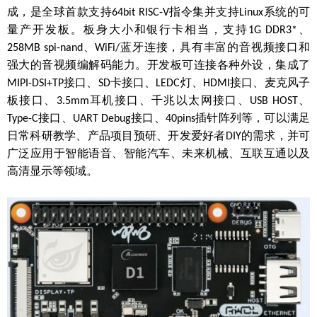
成，是全球首款支持
指令集并支持
系统的可
64bit RISC-V
Linux
量产开发板。板身大小和银行卡相当，支持
、
1G DDR3*
、
蓝牙连接，具有丰富的音视频接口和
258MB spi-nand
WiFi/
强大的音视频编解码能力。开发板可连接各种外设，集成了
接口、
卡接口、
灯、
接口、麦克风子
MIPI-DSI+TP
SD
LEDC
HDMI
板接口、
耳机接口、千兆以太网接口、
、
3.5mm
USB HOST
接口、
接口、
插针阵列等，可以满足
Type-C
UART Debug
40pins
日常科研教学、产品项目预研、开发爱好者
的需求，并可
DIY
广泛应用于智能语音、智能汽车、未来机械、互联互通以及
高清显示等领域。