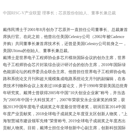
中国RISC-V产业联盟 理事长；芯原股份创始人、董事长兼总裁
戴伟民博士于2001年8月创办了芯原并一直担任公司董事长、总裁兼首
席执行官。在此之前，他曾出任美国Celestry公司（2002年被Cadence
并购）共同董事长兼首席技术长，还曾是美国Celestry公司前身之一，
美国Ultima的创始人、董事长兼总裁。
戴博士是世界电子工程师协会多芯片模块国际会议的创办主席，世界
电子工程师协会芯片封装综合设计研讨会的创办主席，2010年国际绿
色能源论坛的程序委员会联合主席。他曾担任世界电子工程师协会电
路和系统论文月刊和超大规模集成电路系统论文月刊的副编辑，在各
类技术刊物和会议上发表过100多篇论文，并于1990年荣获美国总统青
年研究奖。戴博士曾获得2005年中国“10大创业企业家”称号，并当选
为“2005年中国十大科技英才”，2007年荣获安永企业家奖的殊荣，获
颁2013中国年度电子成就奖之年度最佳管理者奖，胡润百富2014中国
年度产业贡献奖，2018全球电子成就奖之年度亚太区创新人物奖，“上
海智慧城市建设领军先锋”荣誉称号, 2019全球电子成就奖之年度杰出
贡献人物奖。目前，戴博士担任全球创新中心副主席，创新科技国际