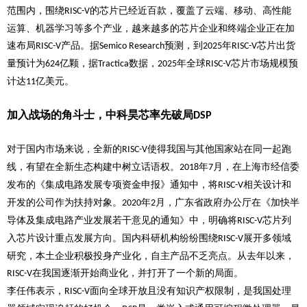
范围内，围绕
的芯片已经近百款，覆盖了云端、移动、高性能
RISC-V
运算、机器学习等多个产业，越来越多的芯片企业和终端企业正在加
速布局
产品。据
预测，到
年
芯片出货
RISC-V
Semico Research
2025
RISC-V
量预计为
亿颗，据
数据，
年全球
芯片市场规模预
624
Tractica
2025
RISC-V
计达
亿美元。
11
加入战场的角斗士，中科昊芯率先破局
DSP
对于国内市场来说，全新的
使得我国与其他国家站在同一起跑
RISC-V
线，有望在全新生态构建中树立话语权。
年
月，在上海市经信委
2018
7
发布的《集成电路发展专项资金申报》通知中，将
相关设计和
RISC-V
开发的公司作为扶持对象。
年
月，广东省政府办公厅在《加快半
2020
2
导体及集成电路产业发展若干意见的通知》中，明确将
芯片列
RISC-V
入芯片设计重点发展方向。国内科研机构纷纷围绕
展开多领域
RISC-V
研究，本土企业积极投身产业化，自主产品不乏亮点。从去年以来，
在我国逐渐开始商业化，并打开了一个新的局面。
RISC-V
李任伟表示，
面向全球开放且没有知识产权限制，是我国处理
RISC-V