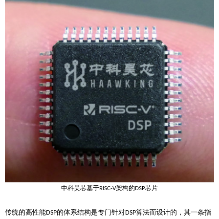
中科昊芯基于
架构的
芯片
RISC-V
DSP
传统的高性能
的体系结构是专门针对
算法而设计的，其一条指
DSP
DSP