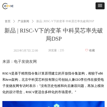
首页
ꄲ
产业新闻
ꄲ
新品 | RISC-V下的变革 中科昊芯率先破局DSP
新品 | RISC-V下的变革 中科昊芯率先破
局DSP
浏览量：
235
ꄀ
收藏
2021年5月7日
22:00
来源：电子发烧友网
是基于精简指令集计算原理建立的开放指令集架构，相较于
RISC-V
x86
和
架构，北京中科昊芯科技有限公司创始人兼
李任伟在接受电
Arm
CEO
子发烧友网专访时表示：
没有历史包袱和向后兼容问题，再加上模块
“
化的设计理念，
更适合多样化的市场需求。
RISC-V
”