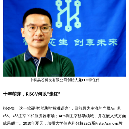
中科昊芯科技有限公司创始人兼
李任伟
CEO
十年萌芽，
何以
走红
RISC-V
“
”
指令集，这一软硬件沟通的“标准语言“，目前最为主流的当属
和
Arm
。
主宰
和服务器市场；
则主宰移动领域，并在嵌入式方面
x86
x86
PC
Arm
成果颇丰。
年夏天，加州大学伯克利分校
系
教
2010
EECS
Krste Asanovic