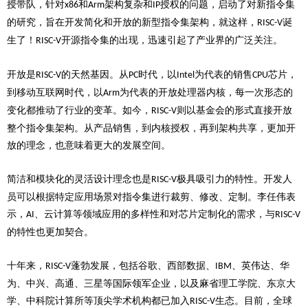
授带队，针对
和
架构复杂和
授权的问题，启动了对新指令集
x86
Arm
IP
的研究，旨在开发简化和开放的新型指令集架构，就这样，
诞
RISC-V
生了！
开源指令集的出现，迅速引起了产业界的广泛关注。
RISC-V
开放是
的天然基因。从
时代，以
为代表的销售
芯片，
RISC-V
PC
Intel
CPU
到移动互联网时代，以
为代表的开放处理器内核，每一次形态的
Arm
变化都推动了行业的变革。如今，
则以基金会的形式直接开放
RISC-V
整个指令集架构。从产品销售，到内核授权，再到架构共享，更加开
放的理念，也意味着更大的发展空间。
简洁和模块化的灵活设计理念也是
极具吸引力的特性。开发人
RISC-V
员可以根据特定应用场景对指令集进行裁剪、修改、定制。李任伟表
示，
、云计算等领域应用的多样性和对芯片定制化的需求，与
AI
RISC-V
的特性也更加契合。
十年来，
蓬勃发展，包括谷歌、西部数据、
、英伟达、华
RISC-V
IBM
为、中兴、高通、三星等国际领军企业，以及麻省理工学院、东京大
学、中科院计算所等顶尖学术机构都已加入
生态。目前，全球
RISC-V