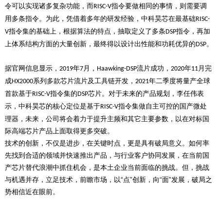
令可以实现诸多复杂功能，而
指令要做相同的事情，则需要调
RISC-V
用多条指令。为此，凭借着多年的研发经验，中科昊芯在最基础
RISC-
指令集的基础上，根据算法的特点，抽取定义了多条
指令，再加
V
DSP
上体系结构方面的大量创新，最终得以设计出性能和功耗优异的
。
DSP
据官网信息显示，
年
月，
流片成功，
年
月完
2019
7
Haawking-DSP
2020
11
成
系列多款芯片流片及工具链开发，
年二季度将量产全球
HX2000
2021
首款基于
指令集的
芯片。对于未来的产品规划，李任伟表
RISC-V
DSP
示，中科昊芯的核心定位是基于
指令集做自主可控的国产微处
RISC-V
理器，未来，公司将会着力于提升主频和其它主要参数，以在对标国
际高端芯片产品上面取得更多突破。
技术的创新，不仅是进步，在关键时点，更是具有破局意义。如何率
先找到合适的领域并快速推出产品，与行业客户协同发展，在当前国
产芯片替代浪潮中抓住机会，是本土企业当前面临的挑战。但，挑战
与机遇并存，立足技术，前瞻市场，以“点”创新，向“面”发展，破局之
势相信近在眼前。