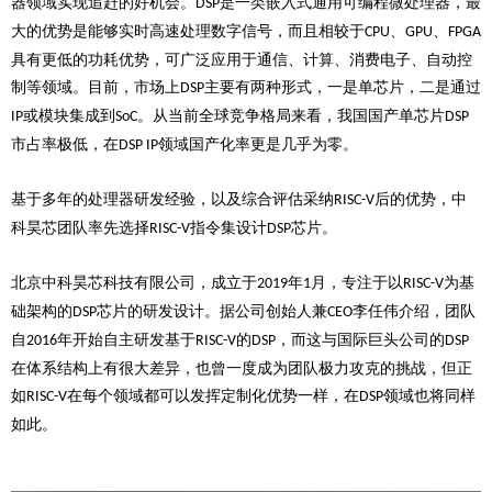
器领域实现追赶的好机会。
是一类嵌入式通用可编程微处理器，最
DSP
大的优势是能够实时高速处理数字信号，而且相较于
、
、
CPU
GPU
FPGA
具有更低的功耗优势，可广泛应用于通信、计算、消费电子、自动控
制等领域。目前，市场上
主要有两种形式，一是单芯片，二是通过
DSP
或模块集成到
。从当前全球竞争格局来看，我国国产单芯片
IP
SoC
DSP
市占率极低，在
领域国产化率更是几乎为零。
DSP IP
基于多年的处理器研发经验，以及综合评估采纳
后的优势，中
RISC-V
科昊芯团队率先选择
指令集设计
芯片。
RISC-V
DSP
北京中科昊芯科技有限公司，成立于
年
月，专注于以
为基
2019
1
RISC-V
础架构的
芯片的研发设计。据公司创始人兼
李任伟介绍，团队
DSP
CEO
自
年开始自主研发基于
的
，而这与国际巨头公司的
2016
RISC-V
DSP
DSP
在体系结构上有很大差异，也曾一度成为团队极力攻克的挑战，但正
如
在每个领域都可以发挥定制化优势一样，在
领域也将同样
RISC-V
DSP
如此。